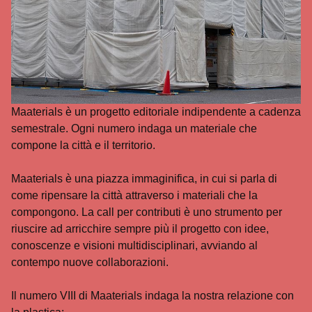
Maaterials è un progetto editoriale indipendente a cadenza
semestrale. Ogni numero indaga un materiale che
compone la città e il territorio.
Maaterials è una piazza immaginifica, in cui si parla di
come ripensare la città attraverso i materiali che la
compongono. La call per contributi è uno strumento per
riuscire ad arricchire sempre più il progetto con idee,
conoscenze e visioni multidisciplinari, avviando al
contempo nuove collaborazioni.
Il numero VIII di Maaterials indaga la nostra relazione con